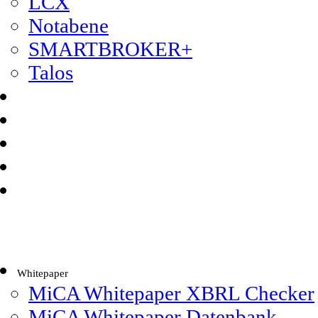
LCX
Notabene
SMARTBROKER+
Talos
Expertenbeirat
Team
English
Kontakt
Login
Whitepaper
MiCA Whitepaper XBRL Checker
MiCA Whitepaper Datenbank