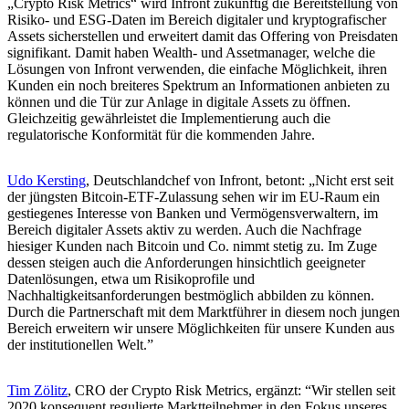
„Crypto Risk Metrics“ wird Infront zukünftig die Bereitstellung von
Risiko- und ESG-Daten im Bereich digitaler und kryptografischer
Assets sicherstellen und erweitert damit das Offering von Preisdaten
signifikant. Damit haben Wealth- und Assetmanager, welche die
Lösungen von Infront verwenden, die einfache Möglichkeit, ihren
Kunden ein noch breiteres Spektrum an Informationen anbieten zu
können und die Tür zur Anlage in digitale Assets zu öffnen.
Gleichzeitig gewährleistet die Implementierung auch die
regulatorische Konformität für die kommenden Jahre.
Udo Kersting
, Deutschlandchef von Infront, betont: „Nicht erst seit
der jüngsten Bitcoin-ETF-Zulassung sehen wir im EU-Raum ein
gestiegenes Interesse von Banken und Vermögensverwaltern, im
Bereich digitaler Assets aktiv zu werden. Auch die Nachfrage
hiesiger Kunden nach Bitcoin und Co. nimmt stetig zu. Im Zuge
dessen steigen auch die Anforderungen hinsichtlich geeigneter
Datenlösungen, etwa um Risikoprofile und
Nachhaltigkeitsanforderungen bestmöglich abbilden zu können.
Durch die Partnerschaft mit dem Marktführer in diesem noch jungen
Bereich erweitern wir unsere Möglichkeiten für unsere Kunden aus
der institutionellen Welt.”
Tim Zölitz
, CRO der Crypto Risk Metrics, ergänzt: “Wir stellen seit
2020 konsequent regulierte Marktteilnehmer in den Fokus unseres