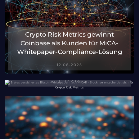
Crypto Risk Metrics gewinnt
Erstes versichertes Bitcoin-
Coinbase als Kunden für MiCA-
Whitepaper nach MiCA – Blockrise
Whitepaper-Compliance-Lösung
entscheidet sich für Crypto Risk
12.08.2025
Metrics
10.07.2025
Crypto
Finance