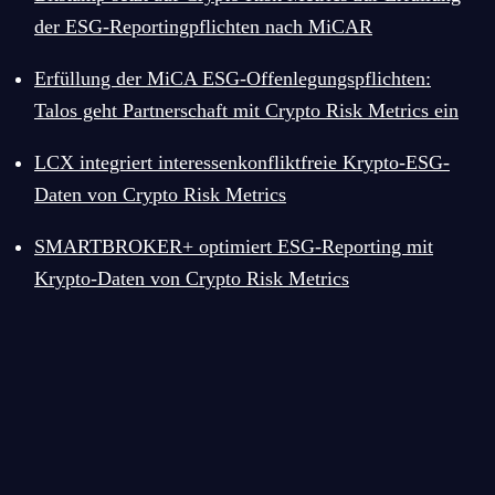
der ESG-Reportingpflichten nach MiCAR
Erfüllung der MiCA ESG-Offenlegungspflichten:
Talos geht Partnerschaft mit Crypto Risk Metrics ein
LCX integriert interessenkonfliktfreie Krypto-ESG-
Daten von Crypto Risk Metrics
SMARTBROKER+ optimiert ESG-Reporting mit
flatexDEGIRO
Krypto-Daten von Crypto Risk Metrics
BANK
AG
wählt
Crypto
Crypto
Risk
Finance
Crypto Risk Metrics gewinnt Coinbase
Metrics
(Deutschland)
als Kunden für MiCA-Whitepaper-
als
GmbH