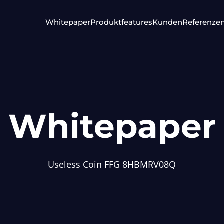
Whitepaper
Produktfeatures
Kunden
Referenze
Whitepaper
Useless Coin FFG 8HBMRV08Q