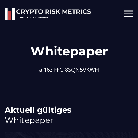
Skip to main content
Whitepaper
ai16z FFG 8SQN5VKWH
Aktuell gültiges
Whitepaper